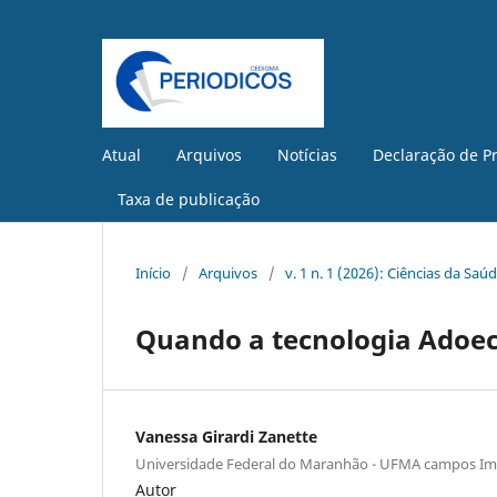
Atual
Arquivos
Notícias
Declaração de P
Taxa de publicação
Início
/
Arquivos
/
v. 1 n. 1 (2026): Ciências da Saú
Quando a tecnologia Adoe
Vanessa Girardi Zanette
Universidade Federal do Maranhão - UFMA campos Im
Autor