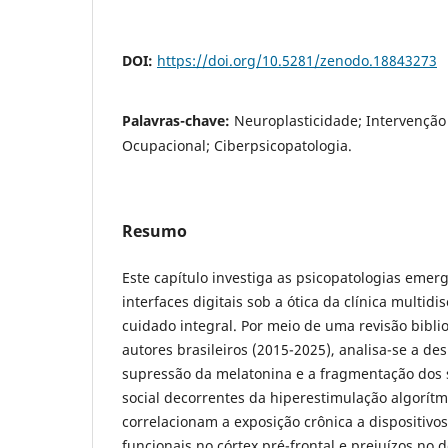
DOI:
https://doi.org/10.5281/zenodo.18843273
Palavras-chave:
Neuroplasticidade; Intervenção
Ocupacional; Ciberpsicopatologia.
Resumo
Este capítulo investiga as psicopatologias eme
interfaces digitais sob a ótica da clínica multidi
cuidado integral. Por meio de uma revisão bibli
autores brasileiros (2015-2025), analisa-se a de
supressão da melatonina e a fragmentação dos 
social decorrentes da hiperestimulação algorítm
correlacionam a exposição crônica a dispositivo
funcionais no córtex pré-frontal e prejuízos n