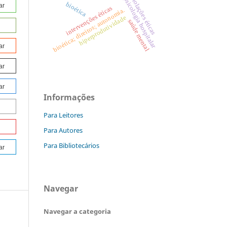
violações éticas
psicologia hospitalar
bioética
ar
intervenções éticas
bioética; direitos; autonomia.
hiperprodutividade
saúde mental
ar
ar
ar
Informações
Para Leitores
Para Autores
Para Bibliotecários
ar
Navegar
Navegar a categoria