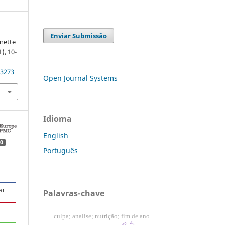
Enviar Submissão
nette
1), 10-
43273
Open Journal Systems
Idioma
English
0
Português
ar
Palavras-chave
culpa; analise; nutrição; fim de ano