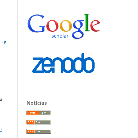
e: E
ma
Notícias
a
-