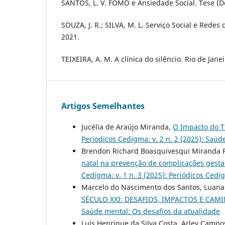
SANTOS, L. V. FOMO e Ansiedade Social. Tese (D
SOUZA, J. R.; SILVA, M. L. Serviço Social e Redes 
2021.
TEIXEIRA, A. M. A clínica do silêncio. Rio de Jane
Artigos Semelhantes
Jucélia de Araújo Miranda,
O Impacto do T
Periodicos Cedigma: v. 2 n. 2 (2025): Saú
Brendon Richard Boasquivesqui Miranda Pa
natal na prevenção de complicações gesta
Cedigma: v. 1 n. 3 (2025): Periódicos Ced
Marcelo do Nascimento dos Santos, Luana A
SÉCULO XXI: DESAFIOS, IMPACTOS E CA
Saúde mental: Os desafios da atualidade
Luís Henrique da Silva Costa, Arley Campo