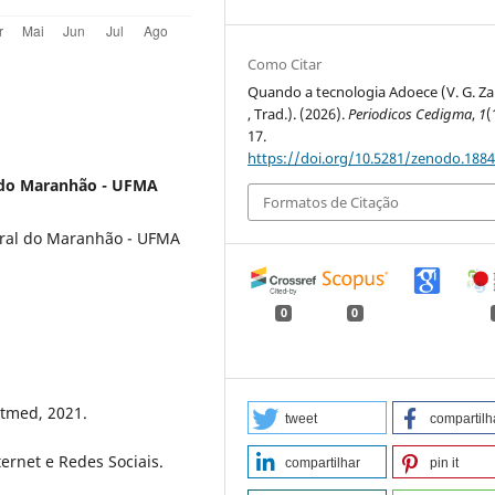
Como Citar
Quando a tecnologia Adoece (V. G. Za
, Trad.). (2026).
Periodicos Cedigma
,
1
(
17.
https://doi.org/10.5281/zenodo.188
l do Maranhão - UFMA
Formatos de Citação
ral do Maranhão - UFMA
0
0
rtmed, 2021.
tweet
compartilh
ernet e Redes Sociais.
compartilhar
pin it