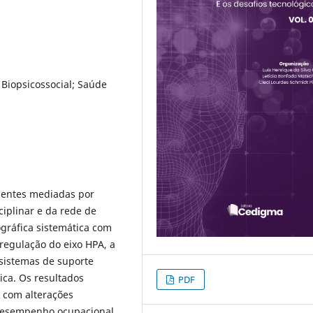
 Biopsicossocial; Saúde
rgentes mediadas por
sciplinar e da rede de
ográfica sistemática com
sregulação do eixo HPA, a
sistemas de suporte
ica. Os resultados
PDF
s com alterações
o desempenho ocupacional.