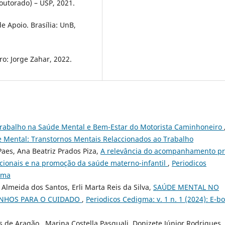
outorado) – USP, 2021.
de Apoio. Brasília: UnB,
iro: Jorge Zahar, 2022.
rabalho na Saúde Mental e Bem-Estar do Motorista Caminhoneiro
de Mental: Transtornos Mentais Relaccionados ao Trabalho
es, Ana Beatriz Prados Piza,
A relevância do acompanhamento pr
cionais e na promoção da saúde materno-infantil
,
Periodicos
igma
lmeida dos Santos, Erli Marta Reis da Silva,
SAÚDE MENTAL NO
MINHOS PARA O CUIDADO
,
Periodicos Cedigma: v. 1 n. 1 (2024): E-b
s de Aragão , Marina Costella Pasquali, Donizete Júnior Rodrigues,