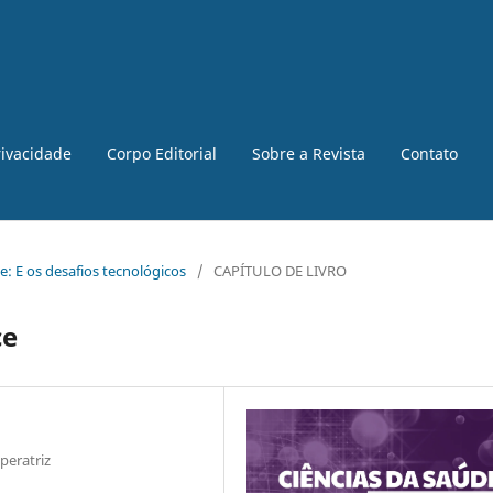
rivacidade
Corpo Editorial
Sobre a Revista
Contato
de: E os desafios tecnológicos
/
CAPÍTULO DE LIVRO
ce
peratriz