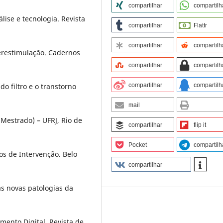
compartilhar
compartilh
álise e tecnologia. Revista
compartilhar
Flattr
compartilhar
compartilh
erestimulação. Cadernos
compartilhar
compartilh
do filtro e o transtorno
compartilhar
compartilh
mail
(Mestrado) – UFRJ, Rio de
compartilhar
flip it
Pocket
compartilh
os de Intervenção. Belo
compartilhar
as novas patologias da
mento Digital. Revista de