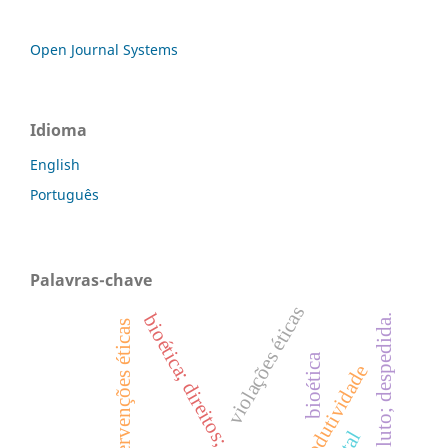
Open Journal Systems
Idioma
English
Português
Palavras-chave
violações éticas
bioética; direitos; autonomia.
rituais; luto; despedida.
intervenções éticas
bioética
hiperprodutividade