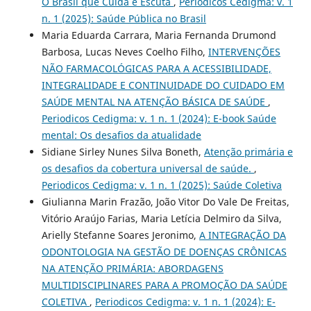
O Brasil que Cuida e Escuta
,
Periodicos Cedigma: v. 1
n. 1 (2025): Saúde Pública no Brasil
Maria Eduarda Carrara, Maria Fernanda Drumond
Barbosa, Lucas Neves Coelho Filho,
INTERVENÇÕES
NÃO FARMACOLÓGICAS PARA A ACESSIBILIDADE,
INTEGRALIDADE E CONTINUIDADE DO CUIDADO EM
SAÚDE MENTAL NA ATENÇÃO BÁSICA DE SAÚDE
,
Periodicos Cedigma: v. 1 n. 1 (2024): E-book Saúde
mental: Os desafios da atualidade
Sidiane Sirley Nunes Silva Boneth,
Atenção primária e
os desafios da cobertura universal de saúde.
,
Periodicos Cedigma: v. 1 n. 1 (2025): Saúde Coletiva
Giulianna Marin Frazão, João Vitor Do Vale De Freitas,
Vitório Araújo Farias, Maria Letícia Delmiro da Silva,
Arielly Stefanne Soares Jeronimo,
A INTEGRAÇÃO DA
ODONTOLOGIA NA GESTÃO DE DOENÇAS CRÔNICAS
NA ATENÇÃO PRIMÁRIA: ABORDAGENS
MULTIDISCIPLINARES PARA A PROMOÇÃO DA SAÚDE
COLETIVA
,
Periodicos Cedigma: v. 1 n. 1 (2024): E-