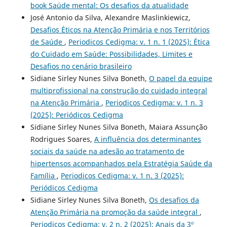
book Saúde mental: Os desafios da atualidade
José Antonio da Silva, Alexandre Maslinkiewicz,
Desafios Éticos na Atenção Primária e nos Territórios
de Saúde
,
Periodicos Cedigma: v. 1 n. 1 (2025): Ética
do Cuidado em Saúde: Possibilidades, Limites e
Desafios no cenário brasileiro
Sidiane Sirley Nunes Silva Boneth,
O papel da equipe
multiprofissional na construção do cuidado integral
na Atenção Primária
,
Periodicos Cedigma: v. 1 n. 3
(2025): Periódicos Cedigma
Sidiane Sirley Nunes Silva Boneth, Maiara Assunção
Rodrigues Soares,
A influência dos determinantes
sociais da saúde na adesão ao tratamento de
hipertensos acompanhados pela Estratégia Saúde da
Família
,
Periodicos Cedigma: v. 1 n. 3 (2025):
Periódicos Cedigma
Sidiane Sirley Nunes Silva Boneth,
Os desafios da
Atenção Primária na promoção da saúde integral
,
Periodicos Cedigma: v. 2 n. 2 (2025): Anais da 3º