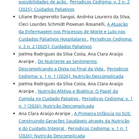
possibilidades de ação
,
Periodicos Cedigma: v. 2 n. 2
(2025): Cuidados Paliativos
Liliane Brugnerotto Sangoi, Andréia Loureiro da Silva,
Cleci Lourdes Schmidt Piovesan Rosanelli,
A Atuação
da Enfermagem nos Processos de Morte e Luto nos
Cuidados Paliativos Hospitalares
,
Periodicos Cedigma:
v. 2 n. 2 (2025): Cuidados Paliativos
Joelma Rodrigues da Silva Costa, Ana Clara Araújo
Araripe ,
Do Nutriente ao Sentimento:
Descomplicando a Dieta no Final da Vida
,
Periodicos
Cedigma: v. 1 n. 1 (2026): Nutrição Descomplicada
Joelma Rodrigues da Silva Costa, Ana Clara Araújo
Araripe ,
Nutrição Afetiva e Bioética: O Papel da
Comida no Cuidado Paliativo
,
Periodicos Cedigma: v. 1
n. 1 (2026): Nutrição Descomplicada
Ana Clara Araújo Araripe ,
A Primeira Infância no SUS:
Construindo Gerações Saudáveis através da Nutrição
e do Cuidado Integral
,
Periodicos Cedigma: v. 1 n. 1
(2026): Nutrição Descomplicada