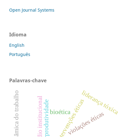
Open Journal Systems
Idioma
English
Português
Palavras-chave
liderança tóxica
psicodinâmica do trabalho
assédio institucional
intervenções éticas
hiperprodutividade
bioética
violações éticas