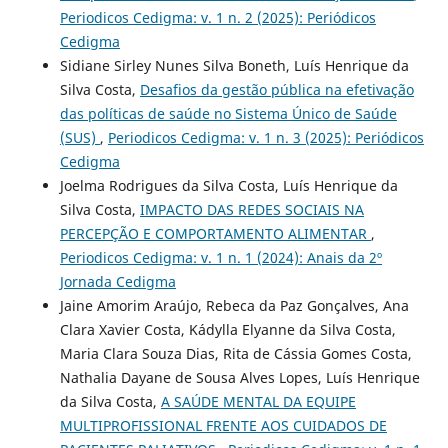
Periodicos Cedigma: v. 1 n. 2 (2025): Periódicos
Cedigma
Sidiane Sirley Nunes Silva Boneth, Luís Henrique da
Silva Costa,
Desafios da gestão pública na efetivação
das políticas de saúde no Sistema Único de Saúde
(SUS)
,
Periodicos Cedigma: v. 1 n. 3 (2025): Periódicos
Cedigma
Joelma Rodrigues da Silva Costa, Luís Henrique da
Silva Costa,
IMPACTO DAS REDES SOCIAIS NA
PERCEPÇÃO E COMPORTAMENTO ALIMENTAR
,
Periodicos Cedigma: v. 1 n. 1 (2024): Anais da 2º
Jornada Cedigma
Jaine Amorim Araújo, Rebeca da Paz Gonçalves, Ana
Clara Xavier Costa, Kádylla Elyanne da Silva Costa,
Maria Clara Souza Dias, Rita de Cássia Gomes Costa,
Nathalia Dayane de Sousa Alves Lopes, Luís Henrique
da Silva Costa,
A SAÚDE MENTAL DA EQUIPE
MULTIPROFISSIONAL FRENTE AOS CUIDADOS DE