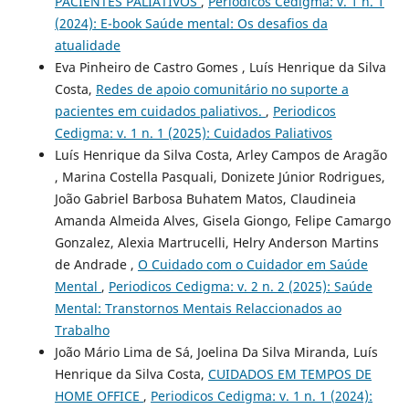
PACIENTES PALIATIVOS
,
Periodicos Cedigma: v. 1 n. 1
(2024): E-book Saúde mental: Os desafios da
atualidade
Eva Pinheiro de Castro Gomes , Luís Henrique da Silva
Costa,
Redes de apoio comunitário no suporte a
pacientes em cuidados paliativos.
,
Periodicos
Cedigma: v. 1 n. 1 (2025): Cuidados Paliativos
Luís Henrique da Silva Costa, Arley Campos de Aragão
, Marina Costella Pasquali, Donizete Júnior Rodrigues,
João Gabriel Barbosa Buhatem Matos, Claudineia
Amanda Almeida Alves, Gisela Giongo, Felipe Camargo
Gonzalez, Alexia Martrucelli, Helry Anderson Martins
de Andrade ,
O Cuidado com o Cuidador em Saúde
Mental
,
Periodicos Cedigma: v. 2 n. 2 (2025): Saúde
Mental: Transtornos Mentais Relaccionados ao
Trabalho
João Mário Lima de Sá, Joelina Da Silva Miranda, Luís
Henrique da Silva Costa,
CUIDADOS EM TEMPOS DE
HOME OFFICE
,
Periodicos Cedigma: v. 1 n. 1 (2024):