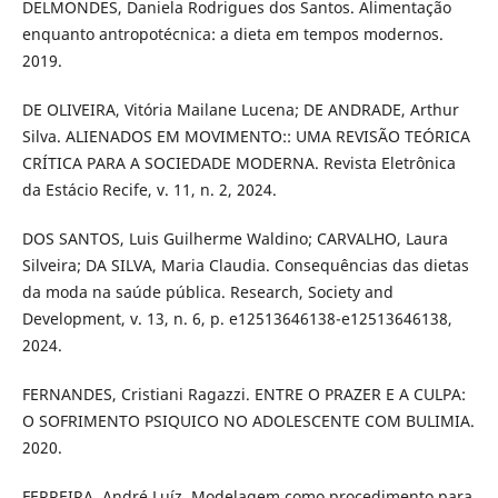
DELMONDES, Daniela Rodrigues dos Santos. Alimentação
enquanto antropotécnica: a dieta em tempos modernos.
2019.
DE OLIVEIRA, Vitória Mailane Lucena; DE ANDRADE, Arthur
Silva. ALIENADOS EM MOVIMENTO:: UMA REVISÃO TEÓRICA
CRÍTICA PARA A SOCIEDADE MODERNA. Revista Eletrônica
da Estácio Recife, v. 11, n. 2, 2024.
DOS SANTOS, Luis Guilherme Waldino; CARVALHO, Laura
Silveira; DA SILVA, Maria Claudia. Consequências das dietas
da moda na saúde pública. Research, Society and
Development, v. 13, n. 6, p. e12513646138-e12513646138,
2024.
FERNANDES, Cristiani Ragazzi. ENTRE O PRAZER E A CULPA:
O SOFRIMENTO PSIQUICO NO ADOLESCENTE COM BULIMIA.
2020.
FERREIRA, André Luíz. Modelagem como procedimento para