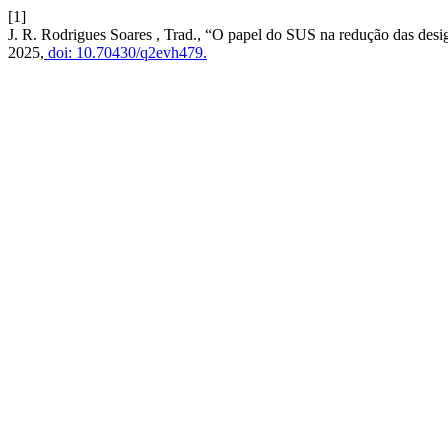
[1]
J. R. Rodrigues Soares , Trad., “O papel do SUS na redução das desi
2025,
doi: 10.70430/q2evh479.